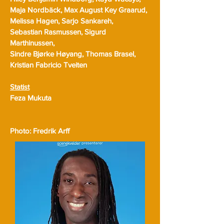
Maja Nordbäck, Max August Key Graarud,
Melissa Hagen, Sarjo Sankareh,
Sebastian Rasmussen,
Sigurd
Marthinussen,
Sindre Bjørke Høyang, Thomas Brasel,
Kristian Fabricio Tveiten
Statist
Feza Mukuta
Photo: Fredrik Arff