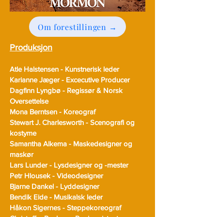
Om forestillingen →
Produksjon
Atle Halstensen - Kunstnerisk leder
Karianne Jæger - Excecutive Producer
Dagfinn Lyngbø - Regissør & Norsk
Oversettelse
Mona Berntsen - Koreograf
Stewart J. Charlesworth - Scenografi og
kostyme
Samantha Alkema - Maskedesigner og
maskør
Lars Lunder - Lysdesigner og -mester
Petr Hlousek - Videodesigner
Bjarne Dankel - Lyddesigner
Bendik Eide - Musikalsk leder
Håkon Sigernes - Steppekoreograf